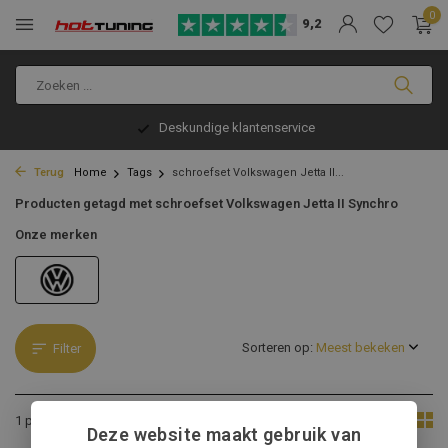
0
9,2
Deskundige klantenservice
Terug
Home
Tags
schroefset Volkswagen Jetta II...
Producten getagd met schroefset Volkswagen Jetta II Synchro
Onze merken
Sorteren op:
Filter
Toon:
1 product
Deze website maakt gebruik van