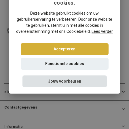
cookies.
Volkswagen
Deze website gebruikt cookies om uw
Volkswagen Jetta 2 Synchro schroefset
gebruikerservaring te verbeteren. Door onze website
Volkswagen Jetta 2 Synch...
te gebruiken, stemt u in met alle cookies in
overeenstemming met ons Cookiebeleid.
Lees verder
€324,95
Incl. btw
Accepteren
Functionele cookies
Jouw voorkeuren
Klantenservice
Contactgegevens
Informatie