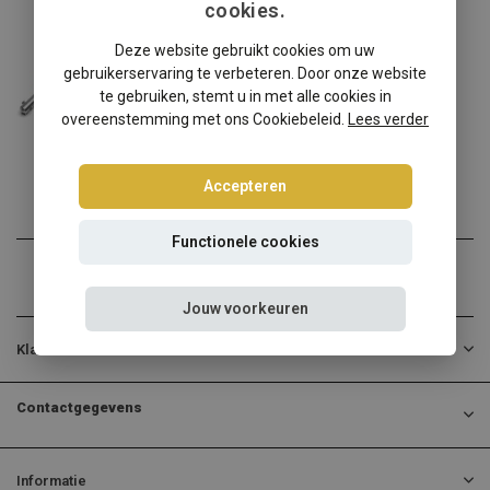
cookies.
Volkswagen
Deze website gebruikt cookies om uw
Volkswagen Golf 3 Variant schroefset
gebruikerservaring te verbeteren. Door onze website
Volkswagen Golf 3 Variant...
te gebruiken, stemt u in met alle cookies in
overeenstemming met ons Cookiebeleid.
Lees verder
€300,00
Incl. btw
Accepteren
Functionele cookies
Jouw voorkeuren
Klantenservice
Contactgegevens
Informatie