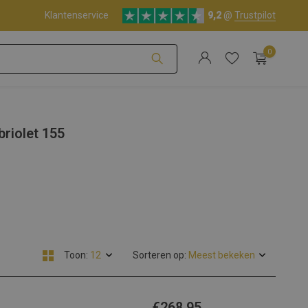
Klantenservice
9,2
@
Trustpilot
0
Account aanmaken
riolet 155
Account aanmaken
Toon:
Sorteren op:
€268,95