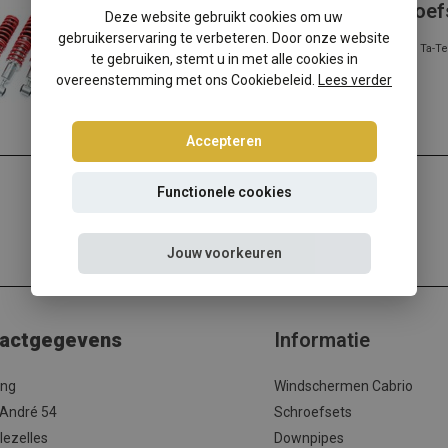
Volkswagen Golf 1 Cabriolet schroef
Deze website gebruikt cookies om uw
gebruikerservaring te verbeteren. Door onze website
Volkswagen Golf 1 Cabriolet verlagen? Kies dan voor deze Ta-
te gebruiken, stemt u in met alle cookies in
verlagingsset met de beste...
overeenstemming met ons Cookiebeleid.
Lees verder
Lees meer
Accepteren
Functionele cookies
Jouw voorkeuren
actgegevens
Informatie
ing
Windschermen Cabrio
 André 54
Schroefsets
lezelles
Downpipes