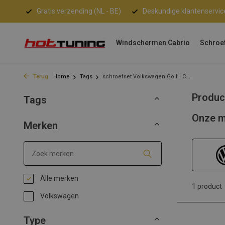
Gratis verzending (NL - BE)
Deskundige klantenservic
Windschermen Cabrio
Schroe
Terug
Home
Tags
schroefset Volkswagen Golf I C...
Produc
Tags
Onze m
Merken
Alle merken
1 product
Volkswagen
Type