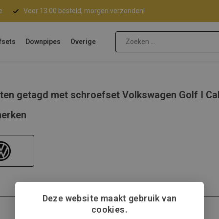
e
Voor 13:00 besteld, morgen verzonden!
fsets
Downpipes
Overige
ten getagd met schroefset Volkswagen Golf I Cab
erken
Deze website maakt gebruik van
cookies.
Volkswagen