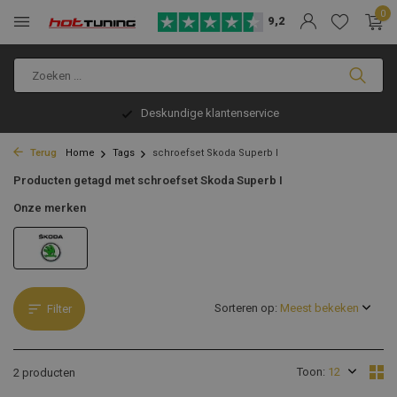
0
9,2
Deskundige klantenservice
Terug
Home
Tags
schroefset Skoda Superb I
Producten getagd met schroefset Skoda Superb I
Onze merken
Sorteren op:
Filter
Toon:
2 producten