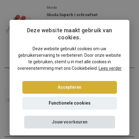
Skoda
Skoda Superb I schroefset
Skoda Superb I verlagen? ...
Deze website maakt gebruik van
€290,00
cookies.
Incl. btw
Deze website gebruikt cookies om uw
gebruikerservaring te verbeteren. Door onze website
te gebruiken, stemt u in met alle cookies in
overeenstemming met ons Cookiebeleid.
Lees verder
Skoda
Skoda Superb 3U Tuning Art schroefset
Accepteren
Skoda Superb 3U verlagen ...
Functionele cookies
€258,95
Incl. btw
Jouw voorkeuren