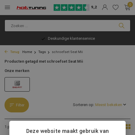
0
9,2
Deskundige klantenservice
Terug
Home
Tags
schroefset Seat Mii
Producten getagd met schroefset Seat Mii
Onze merken
Sorteren op:
Filter
Toon:
1 product
Deze website maakt gebruik van