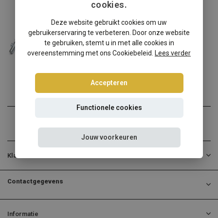
cookies.
Seat
Deze website gebruikt cookies om uw
Seat Mii AA/AAN schroefset
gebruikerservaring te verbeteren. Door onze website
Seat Mii AA/AAN verlagen?...
te gebruiken, stemt u in met alle cookies in
overeenstemming met ons Cookiebeleid.
Lees verder
€314,95
Incl. btw
Accepteren
Functionele cookies
Jouw voorkeuren
Klantenservice
Contactgegevens
Informatie