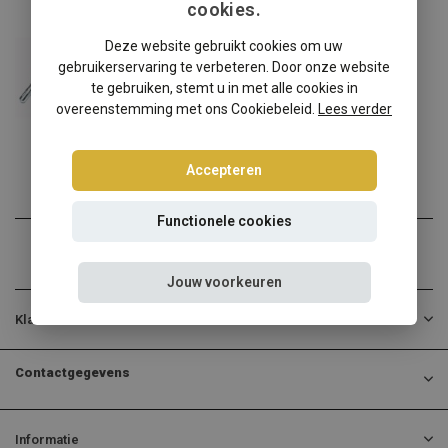
cookies.
Seat
Deze website gebruikt cookies om uw
Seat Leon 1M schroefset
gebruikerservaring te verbeteren. Door onze website
Seat Leon 1M verlagen? K...
te gebruiken, stemt u in met alle cookies in
overeenstemming met ons Cookiebeleid.
Lees verder
€268,95
Incl. btw
Accepteren
Functionele cookies
Jouw voorkeuren
Klantenservice
Contactgegevens
Informatie