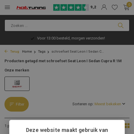
0
9,2
Voor 13:00 besteld, morgen verzonden!
Terug
Home
Tags
schroefset Seat Leon I Sedan C...
Producten getagd met schroefset Seat Leon I Sedan Cupra R 1M
Onze merken
Sorteren op:
Filter
Toon:
1 product
Deze website maakt gebruik van