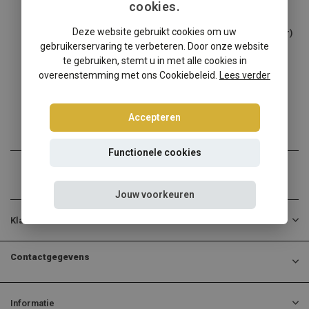
cookies.
Seat
Deze website gebruikt cookies om uw
Seat Inca Tuning Art schroefset (alleen voor)
gebruikerservaring te verbeteren. Door onze website
Beter rijgedrag en tegeli...
te gebruiken, stemt u in met alle cookies in
overeenstemming met ons Cookiebeleid.
Lees verder
€200,00
Incl. btw
Accepteren
Functionele cookies
Jouw voorkeuren
Klantenservice
Contactgegevens
Informatie