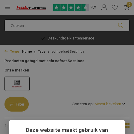
0
9,2
Deskundige klantenservice
Terug
Home
Tags
schroefset Seat Inca
Producten getagd met schroefset Seat Inca
Onze merken
Sorteren op:
Filter
Toon:
1 product
Deze website maakt gebruik van