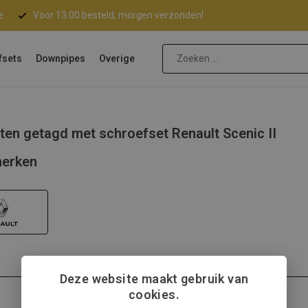
e
Voor 13:00 besteld, morgen verzonden!
fsets
Downpipes
Overige
ten getagd met schroefset Renault Scenic II
erken
Deze website maakt gebruik van
cookies.
Renault