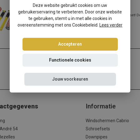
Renault Scenic II schroefset
Deze website gebruikt cookies om uw
gebruikerservaring te verbeteren. Door onze website
Renault Scenic II? Kies dan voor deze Ta-Technix schroefset! D
te gebruiken, stemt u in met alle cookies in
beste prijs/kwaliteit verho...
overeenstemming met ons Cookiebeleid.
Lees verder
Lees meer
Accepteren
Functionele cookies
Jouw voorkeuren
actgegevens
Informatie
ing
Windschermen Cabrio
 André 54
Schroefsets
lezelles
Downpipes