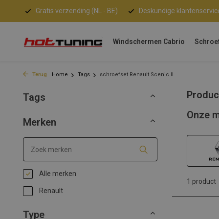
Gratis verzending (NL - BE)
Deskundige klantenservic
Windschermen Cabrio
Schroe
Terug
Home
Tags
schroefset Renault Scenic II
Produc
Tags
Onze m
Merken
Alle merken
1 product
Renault
Type