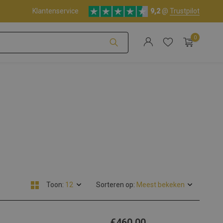
Klantenservice
9,2
@
Trustpilot
0
Account aanmaken
Account aanmaken
Toon:
Sorteren op:
€460,00