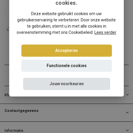
cookies.
Opel
Deze website gebruikt cookies om uw
Opel Astra H schroefset
gebruikerservaring te verbeteren. Door onze website
Opel Astra H? Kies dan vo...
te gebruiken, stemt u in met alle cookies in
overeenstemming met ons Cookiebeleid.
Lees verder
€284,95
Incl. btw
Accepteren
Functionele cookies
Jouw voorkeuren
Klantenservice
Contactgegevens
Informatie