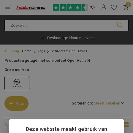
0
9,2
Deskundige klantenservice
Terug
Home
Tags
schroefset Opel Astra H
Producten getagd met schroefset Opel Astra H
Onze merken
Sorteren op:
Filter
Toon:
1 product
Deze website maakt gebruik van