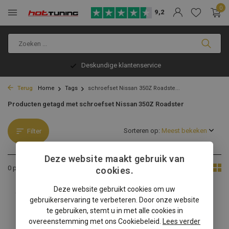
0
9,2
Deskundige klantenservice
Terug
Home
Tags
schroefset Nissan 350Z Roadste...
Producten getagd met schroefset Nissan 350Z Roadster
Sorteren op:
Filter
Deze website maakt gebruik van
Toon:
0 producten
cookies.
Deze website gebruikt cookies om uw
Geen producten gevonden!...
gebruikerservaring te verbeteren. Door onze website
te gebruiken, stemt u in met alle cookies in
overeenstemming met ons Cookiebeleid.
Lees verder