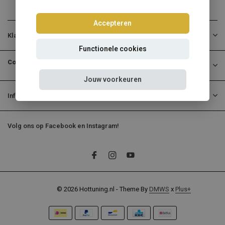
Accepteren
Klantenservice
Functionele cookies
Contactgegevens
Jouw voorkeuren
Informatie
Volg ons op Facebook en Instagram!
© 2026 Hottuning.nl - Theme By
DMWS
x
Plus+