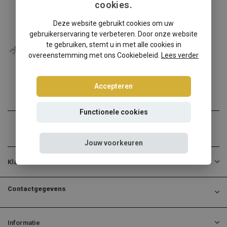
cookies.
Mitsubishi
Deze website gebruikt cookies om uw
Mitsubishi Lancer EVO IV-VI schroefset
gebruikerservaring te verbeteren. Door onze website
Mitsubishi Lancer EVO IV-...
te gebruiken, stemt u in met alle cookies in
overeenstemming met ons Cookiebeleid.
Lees verder
€494,95
Incl. btw
Accepteren
Functionele cookies
Jouw voorkeuren
Klantenservice
Contactgegevens
Informatie