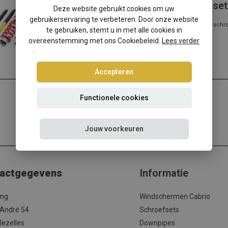
Mercedes E-Klasse W210 schroefset
Deze website gebruikt cookies om uw
gebruikerservaring te verbeteren. Door onze website
Mercedes E-Klasse W210 ? Kies dan voor deze Ta-Technix schr
te gebruiken, stemt u in met alle cookies in
met de beste prijs/kwalitei...
overeenstemming met ons Cookiebeleid.
Lees verder
Lees meer
Accepteren
Functionele cookies
Jouw voorkeuren
actgegevens
Informatie
ing
Windschermen Cabrio
 André 54
Schroefsets
lezelles
Downpipes