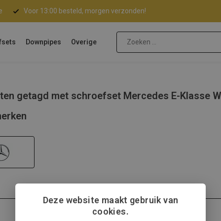
e
Voor 13:00 besteld, morgen verzonden!
fsets
Downpipes
Overige
ten getagd met schroefset Mercedes E-Klasse 
erken
Deze website maakt gebruik van
cookies.
Mercedes