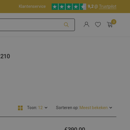
Klantenservice
9,2
@
Trustpilot
0
Account aanmaken
W210
Account aanmaken
Toon:
Sorteren op:
€390,00