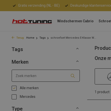
Gratis verzending (NL - BE)
Deskundige klantenservic
Windschermen Cabrio
Schroe
Terug
Home
Tags
schroefset Mercedes E-Klasse W...
Produc
Tags
Onze m
Merken
Alle merken
1 product
Mercedes
Type