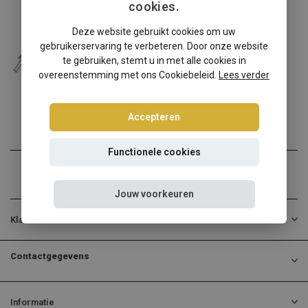
cookies.
Honda
Deze website gebruikt cookies om uw
Honda CRX III Tuning Art schroefset
gebruikerservaring te verbeteren. Door onze website
Honda CRX III verlagen? K...
te gebruiken, stemt u in met alle cookies in
overeenstemming met ons Cookiebeleid.
Lees verder
€264,95
Incl. btw
Accepteren
Functionele cookies
Jouw voorkeuren
Klantenservice
Contactgegevens
Informatie