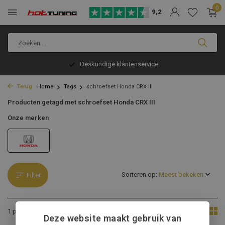
0
9,2
Deskundige klantenservice
Terug
Home
Tags
schroefset Honda CRX III
Producten getagd met schroefset Honda CRX III
Onze merken
Sorteren op:
Filter
Toon:
1 product
Deze website maakt gebruik van