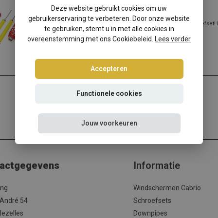
Citroen C4 LC/L/LA schroefset
Deze website gebruikt cookies om uw
gebruikerservaring te verbeteren. Door onze website
Citroen C4 LC/L/LA? Kies dan voor deze Ta-Technix schroefset! 
te gebruiken, stemt u in met alle cookies in
beste prijs/kwaliteit verh...
overeenstemming met ons Cookiebeleid.
Lees verder
Lees meer
Accepteren
Functionele cookies
Jouw voorkeuren
actgegevens
Informatie
ing
Windschermen Cabrio
 André 54
Schroefsets
lezelles
Downpipes