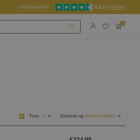
Klantenservice
9,2
@
Trustpilot
0
Account aanmaken
Account aanmaken
Toon:
Sorteren op:
€324,95