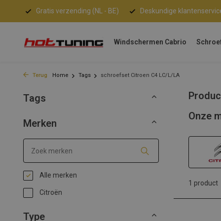
Gratis verzending (NL - BE)
Deskundige klantenservic
Windschermen Cabrio
Schroe
Terug
Home
Tags
schroefset Citroen C4 LC/L/LA
Produc
Tags
Onze m
Merken
Alle merken
1 product
Citroën
Type