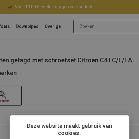
e
Voor 13:00 besteld, morgen verzonden!
fsets
Downpipes
Overige
ten getagd met schroefset Citroen C4 LC/L/LA
erken
Deze website maakt gebruik van
cookies.
Citroën