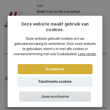
BMW
BMW 3-Serie E36 schroefset
BMW 3-Serie E36? Kies dan...
Deze website maakt gebruik van
€264,95
cookies.
Incl. btw
Deze website gebruikt cookies om uw
gebruikerservaring te verbeteren. Door onze website
te gebruiken, stemt u in met alle cookies in
overeenstemming met ons Cookiebeleid.
Lees verder
BMW
BMW 3-serie E36 Tuning Art schroefset
Accepteren
BMW 3-serie E36 verlagen ...
Functionele cookies
€244,95
Incl. btw
Jouw voorkeuren