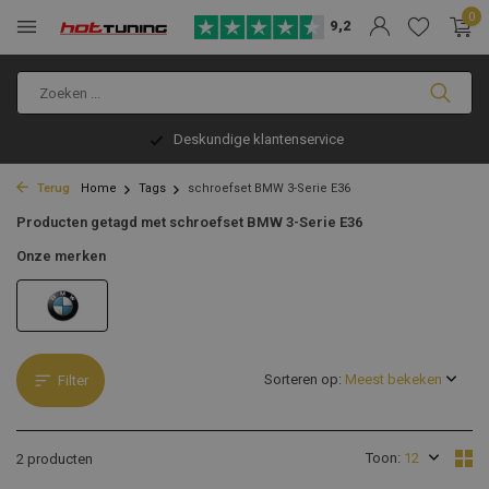
0
9,2
Deskundige klantenservice
Terug
Home
Tags
schroefset BMW 3-Serie E36
Producten getagd met schroefset BMW 3-Serie E36
Onze merken
Sorteren op:
Filter
Toon:
2 producten