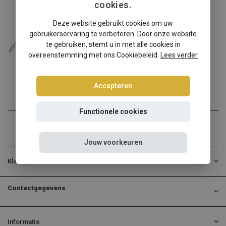
cookies.
BMW
Deze website gebruikt cookies om uw
BMW 3-Serie Coupe E92 schroefset
gebruikerservaring te verbeteren. Door onze website
BMW 3-Serie Coupe E92? Ki...
te gebruiken, stemt u in met alle cookies in
overeenstemming met ons Cookiebeleid.
Lees verder
€314,95
Incl. btw
Accepteren
Functionele cookies
Jouw voorkeuren
Klantenservice
Contactgegevens
Informatie