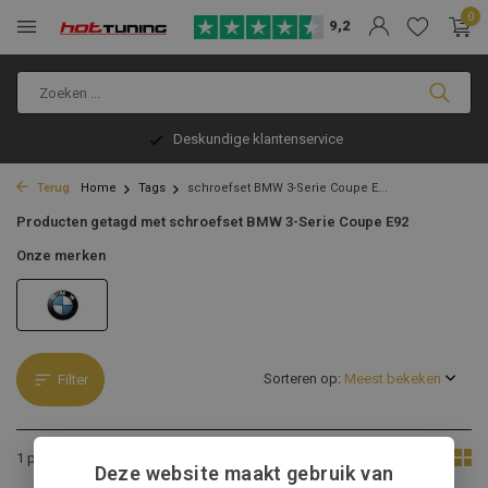
0
9,2
Deskundige klantenservice
Terug
Home
Tags
schroefset BMW 3-Serie Coupe E...
Producten getagd met schroefset BMW 3-Serie Coupe E92
Onze merken
Sorteren op:
Filter
Toon:
1 product
Deze website maakt gebruik van