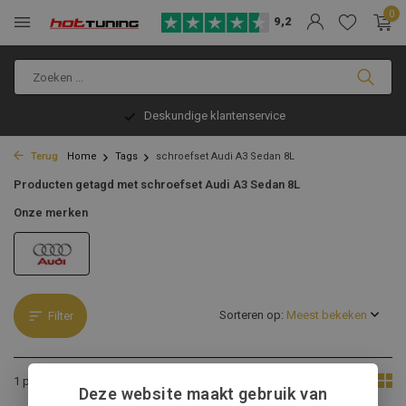
0
9,2
Deskundige klantenservice
Terug
Home
Tags
schroefset Audi A3 Sedan 8L
Producten getagd met schroefset Audi A3 Sedan 8L
Onze merken
Sorteren op:
Filter
Toon:
1 product
Deze website maakt gebruik van