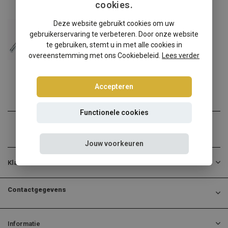
cookies.
Audi
Deze website gebruikt cookies om uw
Audi A3 Sedan 8L schroefset
gebruikerservaring te verbeteren. Door onze website
Audi A3 Sedan 8L verlagen...
te gebruiken, stemt u in met alle cookies in
overeenstemming met ons Cookiebeleid.
Lees verder
€268,95
Incl. btw
Accepteren
Functionele cookies
Jouw voorkeuren
Klantenservice
Contactgegevens
Informatie