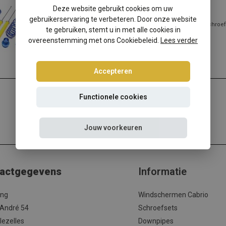
Audi A3 8L Tuning Art schroefset
Deze website gebruikt cookies om uw
gebruikerservaring te verbeteren. Door onze website
Audi A3 8L liefhebbers vinden hier de juiste verstelbare schroef
te gebruiken, stemt u in met alle cookies in
overeenstemming met ons Cookiebeleid.
Lees verder
Accepteren
Functionele cookies
Jouw voorkeuren
actgegevens
Informatie
ing
Windschermen Cabrio
 André 54
Schroefsets
lezelles
Downpipes