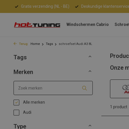
nden!
Gratis verzending (NL - BE)
Deskundige klantenservic
Windschermen Cabrio
Schroe
Terug
Home
Tags
schroefset Audi A3 8L
Produc
Tags
Onze m
Merken
Alle merken
1 product
Audi
Type