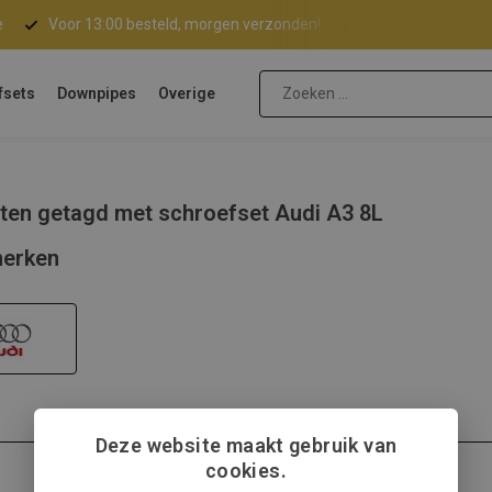
e
Voor 13:00 besteld, morgen verzonden!
Gratis verzending 
fsets
Downpipes
Overige
ten getagd met schroefset Audi A3 8L
erken
Deze website maakt gebruik van
cookies.
Audi