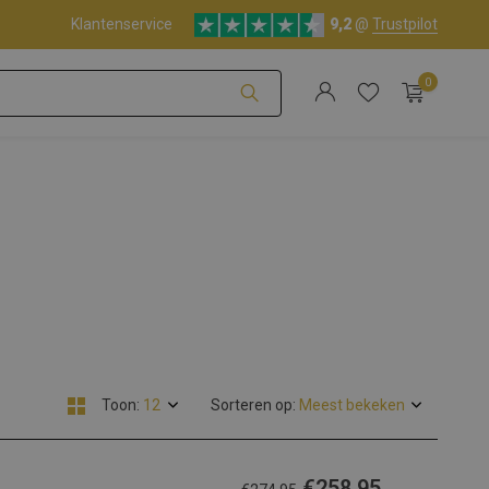
(NL - BE)
Klantenservice
Deskundige klantenservice
9,2
@
Trustpilot
0
Account aanmaken
Account aanmaken
Toon:
Sorteren op:
€258,95