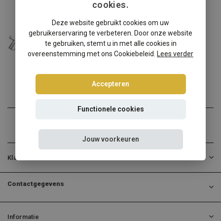
cookies.
Renault
Deze website gebruikt cookies om uw
Renault Twingo AH schroefset (2014 - )
gebruikerservaring te verbeteren. Door onze website
Renault Twingo AH? Kies d...
te gebruiken, stemt u in met alle cookies in
overeenstemming met ons Cookiebeleid.
Lees verder
€474,95
Incl. btw
Accepteren
Functionele cookies
Jouw voorkeuren
Klantenservice
Contactgegevens
Informatie