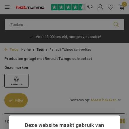
0
9,2
Voor 13:00 besteld, morgen verzonden!
Terug
Home
Tags
Renault Twingo schroefset
Producten getagd met Renault Twingo schroefset
Onze merken
Sorteren op:
Filter
Toon:
1 product
Deze website maakt gebruik van