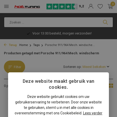
0
9,2
Voor 13:00 besteld, morgen verzonden!
Terug
Home
Tags
Porsche 911/964 Mech. windsche...
Producten getagd met Porsche 911/964 Mech. windscherm
Sorteren op:
Filter
Deze website maakt gebruik van
Toon:
0 producten
cookies.
Deze website gebruikt cookies om uw
Geen producten gevonden!...
gebruikerservaring te verbeteren. Door onze website
te gebruiken, stemt u in met alle cookies in
overeenstemming met ons Cookiebeleid.
Lees verder