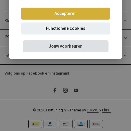
Accepteren
Klantenservice
Functionele cookies
Contactgegevens
Jouw voorkeuren
Informatie
Volg ons op Facebook en Instagram!
© 2026 Hottuning.nl - Theme By
DMWS
x
Plus+