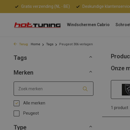
Gratis verzending (NL - BE)
Deskundige klantenservic
Windschermen Cabrio
Schroe
Terug
Home
Tags
Peugeot 306 verlagen
Produc
Tags
Onze m
Merken
Alle merken
1 product
Peugeot
Type