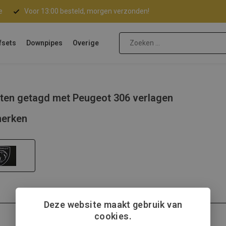
e
Voor 13:00 besteld, morgen verzonden!
fsets
Downpipes
Overige
ten getagd met Peugeot 306 verlagen
erken
Deze website maakt gebruik van
cookies.
Peugeot