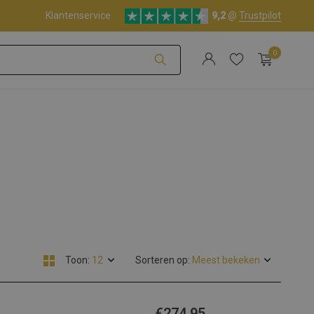
Klantenservice
9,2
@
Trustpilot
0
Account aanmaken
Account aanmaken
Toon:
Sorteren op:
€274,95