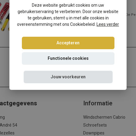
Peugeot 306 schroefset
Deze website gebruikt cookies om uw
gebruikerservaring te verbeteren. Door onze website
Peugeot 306? Kies dan voor deze Ta-Technix schroefset! De Pe
te gebruiken, stemt u in met alle cookies in
prijs/kwaliteit verhouding!...
overeenstemming met ons Cookiebeleid.
Lees verder
Lees meer
Accepteren
Functionele cookies
Jouw voorkeuren
actgegevens
Informatie
ing
Windschermen Cabrio
 André 54
Schroefsets
lezelles
Downpipes