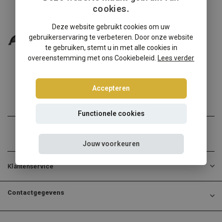
cookies.
Opel
Opel GT Roadster (Pontiac Solstice, Saturn
Deze website gebruikt cookies om uw
Sky) windscherm
gebruikerservaring te verbeteren. Door onze website
te gebruiken, stemt u in met alle cookies in
✔️ Gratis verzending ...
overeenstemming met ons Cookiebeleid.
Lees verder
€139,00
Incl. btw
Accepteren
Functionele cookies
Jouw voorkeuren
Klantenservice
Contactgegevens