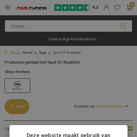
0
9,2
Deskundige klantenservice
Terug
Home
Tags
Opel GT Roadster
Producten getagd met Opel GT Roadster
Onze merken
Sorteren op:
Filter
Toon:
1 product
Deze website maakt gebruik van