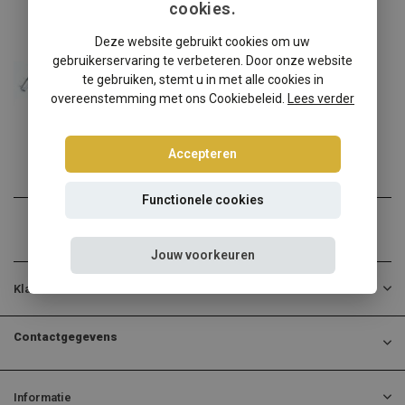
cookies.
Opel
Deze website gebruikt cookies om uw
Opel Corsa E schroefset
gebruikerservaring te verbeteren. Door onze website
Opel Corsa E? Kies dan vo...
te gebruiken, stemt u in met alle cookies in
overeenstemming met ons Cookiebeleid.
Lees verder
€314,95
Incl. btw
Accepteren
Functionele cookies
Jouw voorkeuren
Klantenservice
Contactgegevens
Informatie