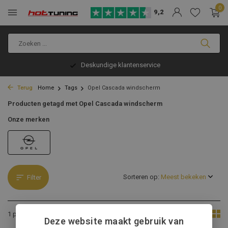
0
9,2
Deskundige klantenservice
Terug
Home
Tags
Opel Cascada windscherm
Producten getagd met Opel Cascada windscherm
Onze merken
Sorteren op:
Filter
Toon:
1 product
Deze website maakt gebruik van