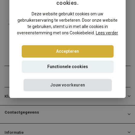
cookies.
Opel
Deze website gebruikt cookies om uw
Opel Cascada windscherm
gebruikerservaring te verbeteren. Door onze website
✔️ Gratis verzending ...
te gebruiken, stemt u in met alle cookies in
overeenstemming met ons Cookiebeleid.
Lees verder
€139,00
Incl. btw
Accepteren
Functionele cookies
Jouw voorkeuren
Klantenservice
Contactgegevens
Informatie