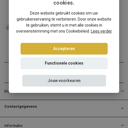
cookies.
Opel
Deze website gebruikt cookies om uw
Opel Astra J schroefset
gebruikerservaring te verbeteren. Door onze website
Opel Astra J? Kies dan vo...
te gebruiken, stemt u in met alle cookies in
overeenstemming met ons Cookiebeleid.
Lees verder
€324,95
Incl. btw
Accepteren
Functionele cookies
Jouw voorkeuren
Klantenservice
Contactgegevens
Informatie