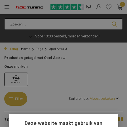
0
9,2
Voor 13:00 besteld, morgen verzonden!
Terug
Home
Tags
Opel Astra J
Producten getagd met Opel Astra J
Onze merken
Sorteren op:
Filter
Toon:
1 product
Deze website maakt gebruik van