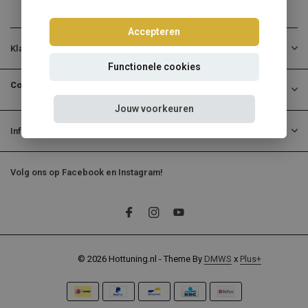
Accepteren
Klantenservice
Functionele cookies
Contactgegevens
Jouw voorkeuren
Informatie
Volg ons op Facebook en Instagram!
© 2026 Hottuning.nl - Theme By
DMWS
x
Plus+