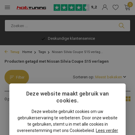
0
9,2
Deskundige klantenservice
Terug
Home
Tags
Nissan Silvia Coupe S15 verlag...
Producten getagd met Nissan Silvia Coupe S15 verlagen
Sorteren op:
Filter
Deze website maakt gebruik van
Toon:
0 producten
cookies.
Deze website gebruikt cookies om uw
Geen producten gevonden!...
gebruikerservaring te verbeteren. Door onze website
te gebruiken, stemt u in met alle cookies in
overeenstemming met ons Cookiebeleid.
Lees verder