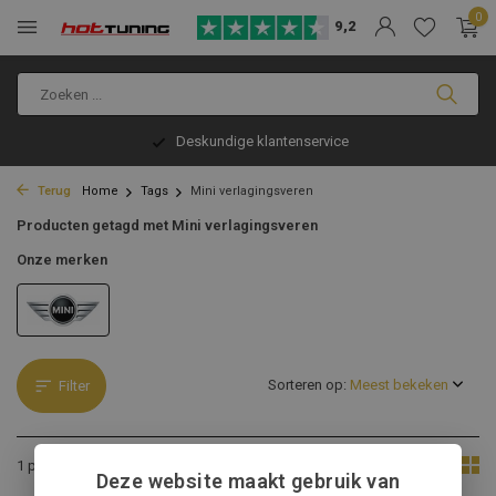
0
9,2
Deskundige klantenservice
Terug
Home
Tags
Mini verlagingsveren
Producten getagd met Mini verlagingsveren
Onze merken
Sorteren op:
Filter
Toon:
1 product
Deze website maakt gebruik van