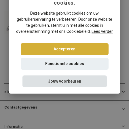
cookies.
Mini
Deze website gebruikt cookies om uw
Mini R50 One/Cooper S schroefset
gebruikerservaring te verbeteren. Door onze website
Mini R50 One/Cooper S? Ki...
te gebruiken, stemt u in met alle cookies in
overeenstemming met ons Cookiebeleid.
Lees verder
€290,00
Incl. btw
Accepteren
Functionele cookies
Jouw voorkeuren
Klantenservice
Contactgegevens
Informatie