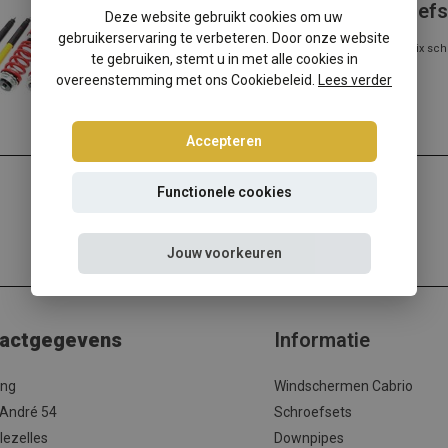
Mercedes CLK-Klasse C208 schroefs
Deze website gebruikt cookies om uw
gebruikerservaring te verbeteren. Door onze website
Mercedes CLK-Klasse C208? Kies dan voor deze Ta-Technix sch
te gebruiken, stemt u in met alle cookies in
met de beste prijs/kwalite...
overeenstemming met ons Cookiebeleid.
Lees verder
Lees meer
Accepteren
Functionele cookies
Jouw voorkeuren
actgegevens
Informatie
ing
Windschermen Cabrio
 André 54
Schroefsets
lezelles
Downpipes