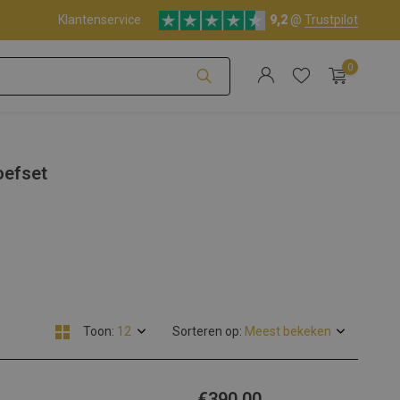
Klantenservice
9,2
@
Trustpilot
0
Account aanmaken
oefset
Account aanmaken
Toon:
Sorteren op:
€390,00