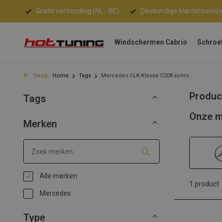
Gratis verzending (NL - BE)
Deskundige klantenservic
Windschermen Cabrio
Schroe
Terug
Home
Tags
Mercedes CLK-Klasse C208 schro...
Produc
Tags
Onze m
Merken
Alle merken
1 product
Mercedes
Type