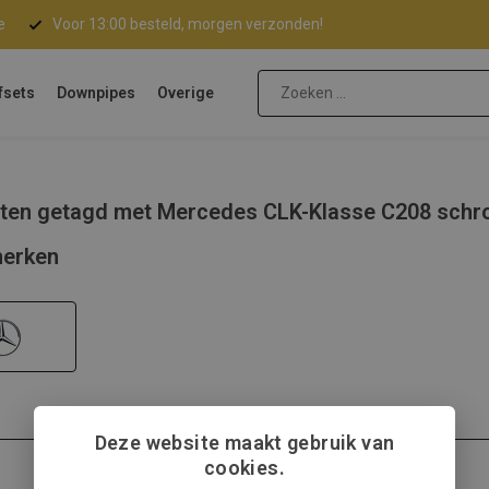
e
Voor 13:00 besteld, morgen verzonden!
fsets
Downpipes
Overige
ten getagd met Mercedes CLK-Klasse C208 schr
erken
Deze website maakt gebruik van
cookies.
Mercedes