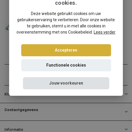
cookies.
Mercedes
Deze website gebruikt cookies om uw
Mercedes CLK-Klasse A209 schroefset
gebruikerservaring te verbeteren. Door onze website
Mercedes CLK-Klasse A209?...
te gebruiken, stemt u in met alle cookies in
overeenstemming met ons Cookiebeleid.
Lees verder
€360,00
Incl. btw
Accepteren
Functionele cookies
Jouw voorkeuren
Klantenservice
Contactgegevens
Informatie