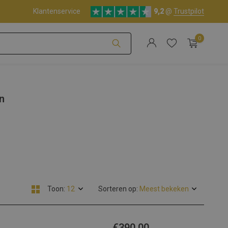
Klantenservice
9,2
@
Trustpilot
0
Account aanmaken
n
Account aanmaken
Toon:
Sorteren op:
€390,00