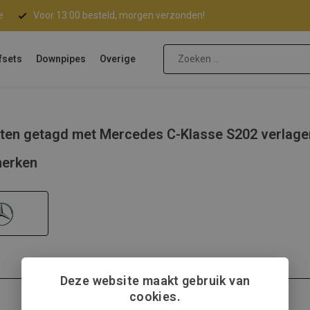
e
Voor 13:00 besteld, morgen verzonden!
fsets
Downpipes
Overige
ten getagd met Mercedes C-Klasse S202 verlage
erken
Deze website maakt gebruik van
cookies.
Mercedes