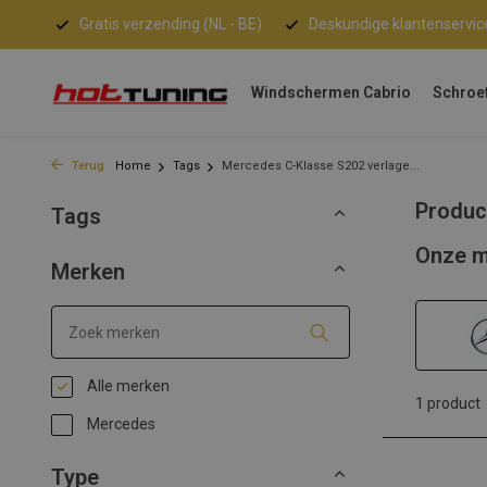
Gratis verzending (NL - BE)
Deskundige klantenservic
Windschermen Cabrio
Schroe
Terug
Home
Tags
Mercedes C-Klasse S202 verlage...
Produc
Tags
Onze m
Merken
Alle merken
1 product
Mercedes
Type