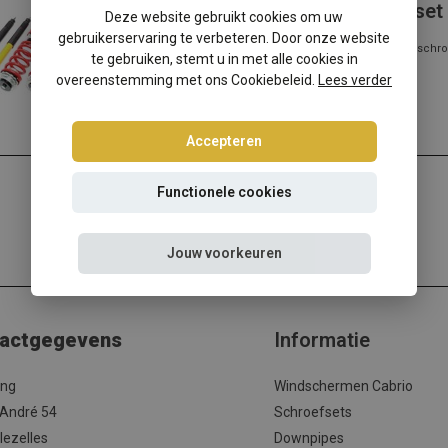
Mercedes C-Klasse S202 schroefset
Deze website gebruikt cookies om uw
gebruikerservaring te verbeteren. Door onze website
Mercedes C-Klasse S202 ? Kies dan voor deze Ta-Technix schro
te gebruiken, stemt u in met alle cookies in
met de beste prijs/kwalitei...
overeenstemming met ons Cookiebeleid.
Lees verder
Lees meer
Accepteren
Functionele cookies
Jouw voorkeuren
actgegevens
Informatie
ing
Windschermen Cabrio
 André 54
Schroefsets
lezelles
Downpipes