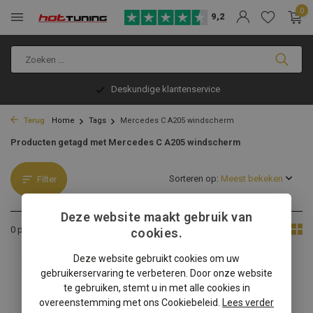
0
9,2
Deskundige klantenservice
Terug
Home
Tags
Mercedes C A205 windscherm
Producten getagd met Mercedes C A205 windscherm
Sorteren op:
Filter
Deze website maakt gebruik van
Toon:
0 producten
cookies.
Deze website gebruikt cookies om uw
Geen producten gevonden!...
gebruikerservaring te verbeteren. Door onze website
te gebruiken, stemt u in met alle cookies in
overeenstemming met ons Cookiebeleid.
Lees verder