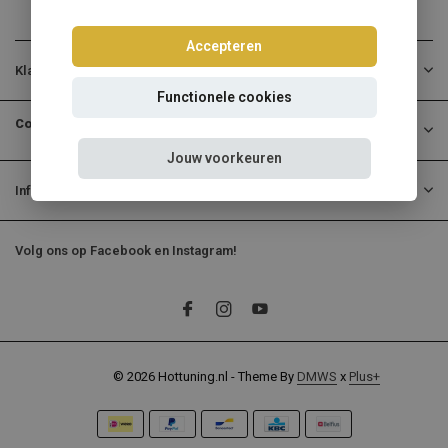
Accepteren
Klantenservice
Functionele cookies
Contactgegevens
Jouw voorkeuren
Informatie
Volg ons op Facebook en Instagram!
© 2026 Hottuning.nl - Theme By
DMWS
x
Plus+