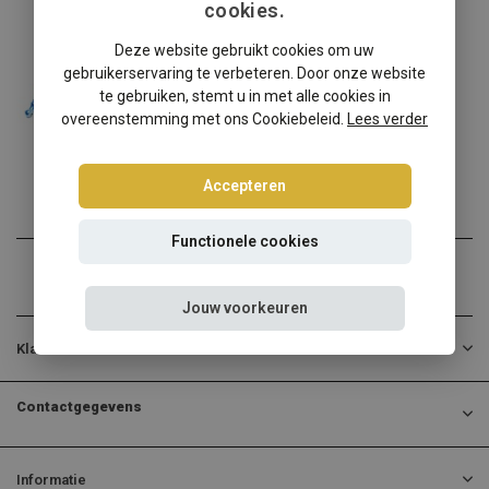
cookies.
Lexus
Deze website gebruikt cookies om uw
Lexus SC300/400 schroefset
gebruikerservaring te verbeteren. Door onze website
Lexus SC300/400? Kies dan...
te gebruiken, stemt u in met alle cookies in
overeenstemming met ons Cookiebeleid.
Lees verder
€594,95
Incl. btw
Accepteren
Functionele cookies
Jouw voorkeuren
Klantenservice
Contactgegevens
Informatie