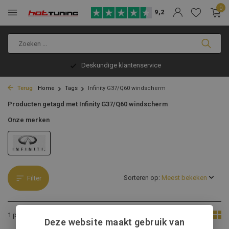
0
9,2
Deskundige klantenservice
Terug
Home
Tags
Infinity G37/Q60 windscherm
Producten getagd met Infinity G37/Q60 windscherm
Onze merken
Sorteren op:
Filter
Toon:
1 product
Deze website maakt gebruik van