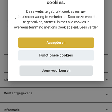
cookies.
Infinity
Deze website gebruikt cookies om uw
Infiniti G37/Q60 windscherm
gebruikerservaring te verbeteren. Door onze website
✔️ Gratis verzending ...
te gebruiken, stemt u in met alle cookies in
overeenstemming met ons Cookiebeleid.
Lees verder
€139,00
Incl. btw
Accepteren
Functionele cookies
Jouw voorkeuren
Klantenservice
Contactgegevens
Informatie