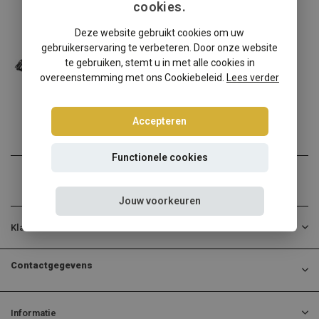
cookies.
Honda
Deze website gebruikt cookies om uw
Honda Jazz II schroefset
gebruikerservaring te verbeteren. Door onze website
Honda Jazz II? Kies dan v...
te gebruiken, stemt u in met alle cookies in
overeenstemming met ons Cookiebeleid.
Lees verder
€624,95
Incl. btw
Accepteren
Functionele cookies
Jouw voorkeuren
Klantenservice
Contactgegevens
Informatie