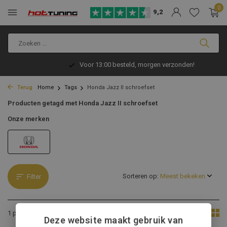
0
9,2
Voor 13:00 besteld, morgen verzonden!
Terug
Home
Tags
Honda Jazz II schroefset
Producten getagd met Honda Jazz II schroefset
Onze merken
Sorteren op:
Filter
Toon:
1 product
Deze website maakt gebruik van