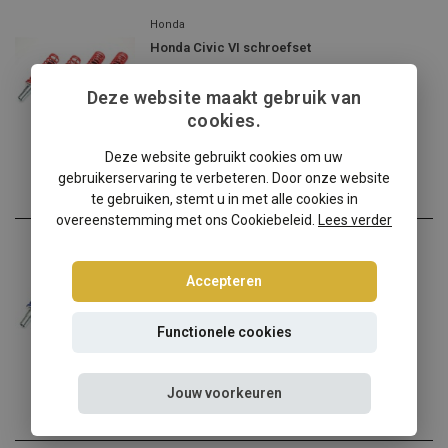
Honda
Honda Civic VI schroefset
Honda Civic VI ? Kies dan...
Deze website maakt gebruik van
€278,95
cookies.
Incl. btw
Deze website gebruikt cookies om uw
gebruikerservaring te verbeteren. Door onze website
te gebruiken, stemt u in met alle cookies in
overeenstemming met ons Cookiebeleid.
Lees verder
Honda
Honda Civic VI Tuning Art schroefset
Accepteren
Honda Civic VI verlagen? ...
Functionele cookies
€264,95
Incl. btw
Jouw voorkeuren