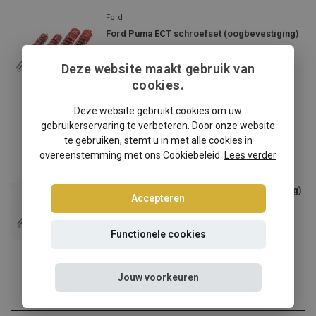
Ford
Ford Puma ECT schroefset (oogbevestiging)
Ford Puma ECT? Kies dan v...
Deze website maakt gebruik van
€444,95
cookies.
Incl. btw
Deze website gebruikt cookies om uw
gebruikerservaring te verbeteren. Door onze website
te gebruiken, stemt u in met alle cookies in
overeenstemming met ons Cookiebeleid.
Lees verder
Ford
Ford Puma ECT schroefset (vorkbevestiging)
Accepteren
Ford Puma ECT? Kies dan v...
Functionele cookies
€444,95
Incl. btw
Jouw voorkeuren