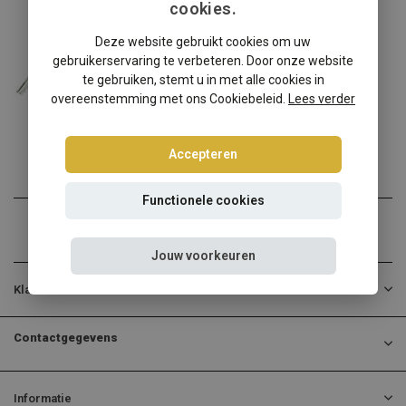
cookies.
Ford
Deze website gebruikt cookies om uw
Ford Mustang-GT S197 schroefset
gebruikerservaring te verbeteren. Door onze website
Ford Mustang-GT S197? Kie...
te gebruiken, stemt u in met alle cookies in
overeenstemming met ons Cookiebeleid.
Lees verder
€324,95
Incl. btw
Accepteren
Functionele cookies
Jouw voorkeuren
Klantenservice
Contactgegevens
Informatie