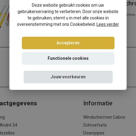
Fiat Punto III Grande Punto/Evo schr
Deze website gebruikt cookies om uw
gebruikerservaring te verbeteren. Door onze website
Fiat Punto III Grande Punto/Evo? Kies dan voor deze Ta-Technix 
te gebruiken, stemt u in met alle cookies in
met de beste prijs/kwal...
overeenstemming met ons Cookiebeleid.
Lees verder
Lees meer
Accepteren
Functionele cookies
Jouw voorkeuren
actgegevens
Informatie
ing
Windschermen Cabrio
 André 54
Schroefsets
lezelles
Downpipes