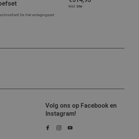
oefset
Incl. btw
schroefset! De Fiat verlagingsset
Volg ons op Facebook en
Instagram!