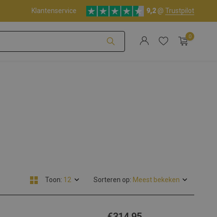
Klantenservice
9,2
@
Trustpilot
0
Account aanmaken
Account aanmaken
Toon:
Sorteren op:
€314,95