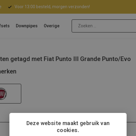
e
Voor 13:00 besteld, morgen verzonden!
fsets
Downpipes
Overige
ten getagd met Fiat Punto III Grande Punto/Evo
erken
Deze website maakt gebruik van
cookies.
Fiat