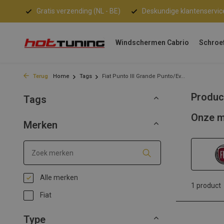
Gratis verzending (NL - BE)
Deskundige klantenservic
Windschermen Cabrio
Schroe
Terug
Home
Tags
Fiat Punto III Grande Punto/Ev...
Produc
Tags
Onze m
Merken
Alle merken
1 product
Fiat
Type