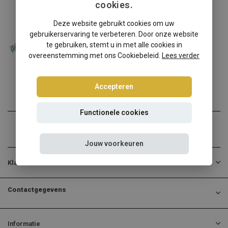
cookies.
Fiat
Deze website gebruikt cookies om uw
Fiat Punto II 188 schroefset
gebruikerservaring te verbeteren. Door onze website
Fiat Punto II 188? Kies d...
te gebruiken, stemt u in met alle cookies in
overeenstemming met ons Cookiebeleid.
Lees verder
€314,95
Incl. btw
Accepteren
Functionele cookies
Jouw voorkeuren
Klantenservice
Contactgegevens
Informatie