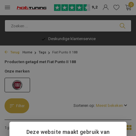
0
9,2
Deskundige klantenservice
Terug
Home
Tags
Fiat Punto II 188
Producten getagd met Fiat Punto II 188
Onze merken
Sorteren op:
Filter
Toon:
1 product
Deze website maakt gebruik van