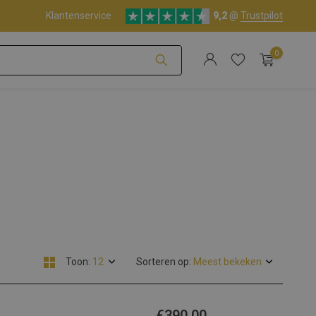
Klantenservice
9,2
@
Trustpilot
0
Account aanmaken
Account aanmaken
Toon:
Sorteren op:
€390,00