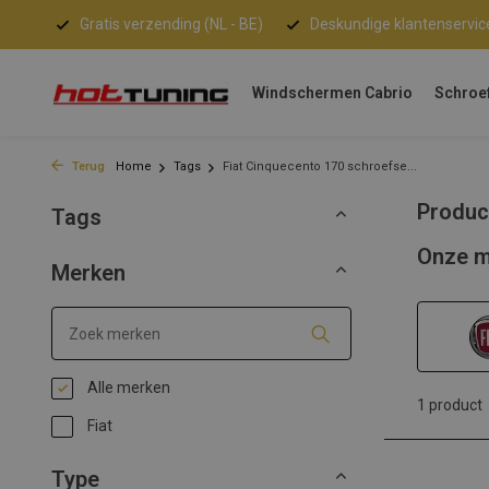
Gratis verzending (NL - BE)
Deskundige klantenservic
Windschermen Cabrio
Schroe
Terug
Home
Tags
Fiat Cinquecento 170 schroefse...
Produc
Tags
Onze m
Merken
Alle merken
1 product
Fiat
Type