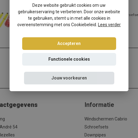
Fiat Cinquecento 170 schroefset
Deze website gebruikt cookies om uw
gebruikerservaring te verbeteren. Door onze website
Fiat Cinquecento 170? Kies dan voor deze Ta-Technix schroefset
te gebruiken, stemt u in met alle cookies in
beste prijs/kwaliteit verho...
overeenstemming met ons Cookiebeleid.
Lees verder
Lees meer
Accepteren
Functionele cookies
Jouw voorkeuren
actgegevens
Informatie
ing
Windschermen Cabrio
 André 54
Schroefsets
lezelles
Downpipes