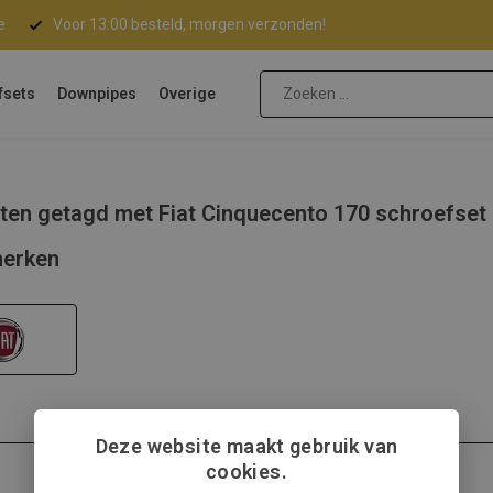
e
Voor 13:00 besteld, morgen verzonden!
fsets
Downpipes
Overige
ten getagd met Fiat Cinquecento 170 schroefset
erken
Deze website maakt gebruik van
cookies.
Fiat