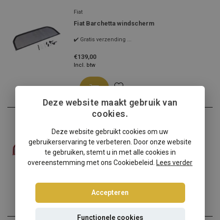
Fiat
Fiat Barchetta windscherm
✔️ Gratis verzending ...
€139,00
Incl. btw
Deze website maakt gebruik van
cookies.
Fiat
Deze website gebruikt cookies om uw
Fiat Barchetta windscherm rood
gebruikerservaring te verbeteren. Door onze website
✔️ Gratis verzending ...
te gebruiken, stemt u in met alle cookies in
overeenstemming met ons Cookiebeleid.
Lees verder
€159,00
Incl. btw
Accepteren
Functionele cookies