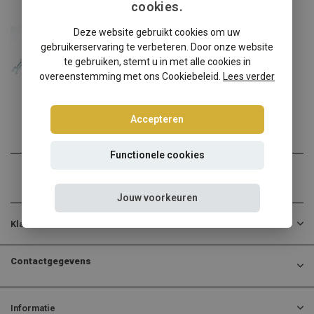
cookies.
Dodge
Deze website gebruikt cookies om uw
Dodge Magnum LX schroefset
gebruikerservaring te verbeteren. Door onze website
Dodge Magnum LX? Kies dan...
te gebruiken, stemt u in met alle cookies in
overeenstemming met ons Cookiebeleid.
Lees verder
€360,00
Incl. btw
Accepteren
Functionele cookies
Jouw voorkeuren
Klantenservice
Contactgegevens
Informatie