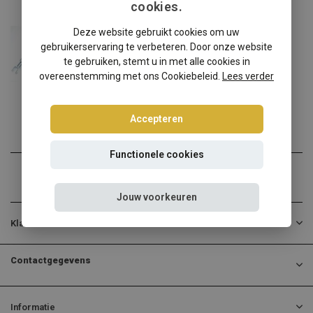
cookies.
Dodge
Deze website gebruikt cookies om uw
Dodge Magnum LX schroefset
gebruikerservaring te verbeteren. Door onze website
Dodge Magnum LX? Kies dan...
te gebruiken, stemt u in met alle cookies in
overeenstemming met ons Cookiebeleid.
Lees verder
€360,00
Incl. btw
Accepteren
Functionele cookies
Jouw voorkeuren
Klantenservice
Contactgegevens
Informatie