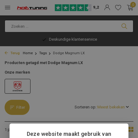
0
9,2
Deskundige klantenservice
Terug
Home
Tags
Dodge Magnum LX
Producten getagd met Dodge Magnum LX
Onze merken
Sorteren op:
Filter
Toon:
1 product
Deze website maakt gebruik van