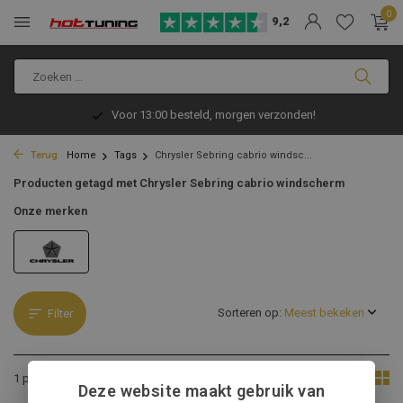
0
9,2
Voor 13:00 besteld, morgen verzonden!
Terug
Home
Tags
Chrysler Sebring cabrio windsc...
Producten getagd met Chrysler Sebring cabrio windscherm
Onze merken
Sorteren op:
Filter
Toon:
1 product
Deze website maakt gebruik van