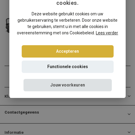
cookies.
Chrysler
Deze website gebruikt cookies om uw
Chrysler Sebring - Stratus windscherm
gebruikerservaring te verbeteren. Door onze website
✔️ Gratis verzending ...
te gebruiken, stemt u in met alle cookies in
overeenstemming met ons Cookiebeleid.
Lees verder
€139,00
Incl. btw
Accepteren
Functionele cookies
Jouw voorkeuren
Klantenservice
Contactgegevens
Informatie