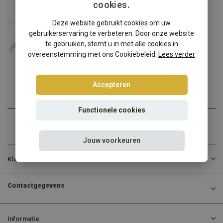
cookies.
Chrysler
Deze website gebruikt cookies om uw
Chrysler 300C schroefset
gebruikerservaring te verbeteren. Door onze website
Chrysler 300C ? Kies dan ...
te gebruiken, stemt u in met alle cookies in
overeenstemming met ons Cookiebeleid.
Lees verder
€360,00
Incl. btw
Accepteren
Functionele cookies
Jouw voorkeuren
Klantenservice
Contactgegevens
Informatie