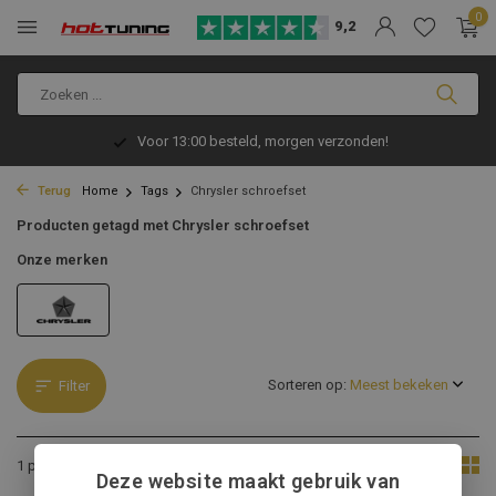
0
9,2
Voor 13:00 besteld, morgen verzonden!
Terug
Home
Tags
Chrysler schroefset
Producten getagd met Chrysler schroefset
Onze merken
Sorteren op:
Filter
Toon:
1 product
Deze website maakt gebruik van