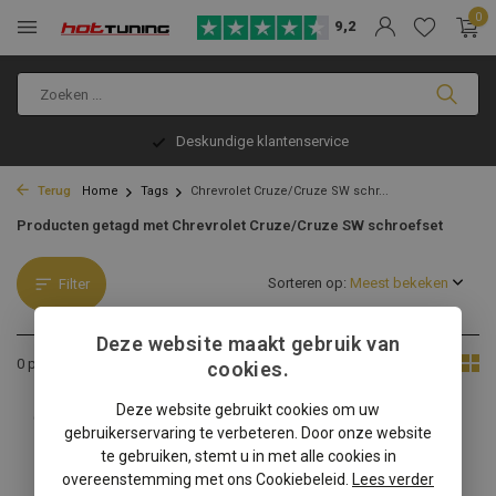
0
9,2
Deskundige klantenservice
Terug
Home
Tags
Chrevrolet Cruze/Cruze SW schr...
Producten getagd met Chrevrolet Cruze/Cruze SW schroefset
Sorteren op:
Filter
Deze website maakt gebruik van
Toon:
0 producten
cookies.
Deze website gebruikt cookies om uw
Geen producten gevonden!...
gebruikerservaring te verbeteren. Door onze website
te gebruiken, stemt u in met alle cookies in
overeenstemming met ons Cookiebeleid.
Lees verder