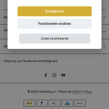
Accepteren
Klantenservice
Functionele cookies
Contactgegevens
Jouw voorkeuren
Informatie
Volg ons op Facebook en Instagram!
© 2026 Hottuning.nl - Theme By
DMWS
x
Plus+