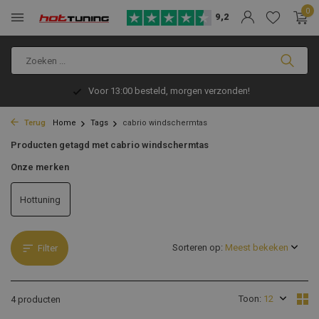
0
9,2
Voor 13:00 besteld, morgen verzonden!
Terug
Home
Tags
cabrio windschermtas
Producten getagd met cabrio windschermtas
Onze merken
Hottuning
Sorteren op:
Filter
Toon:
4 producten