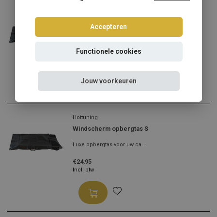
Hottuning
Windscherm opbergtas M
Accepteren
Luxe opbergtas voor uw ca...
Functionele cookies
€24,95
Incl. btw
Jouw voorkeuren
Hottuning
Windscherm opbergtas S
Luxe opbergtas voor uw ca...
€24,95
Incl. btw