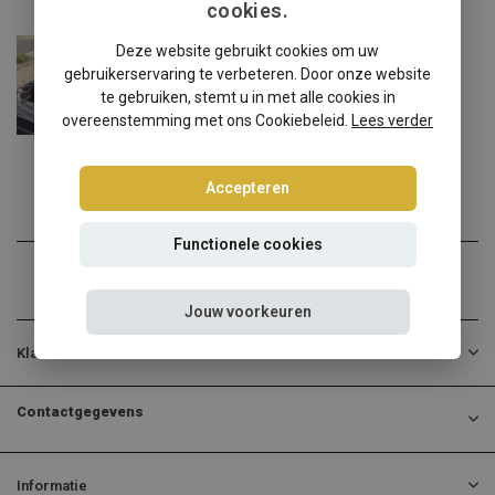
cookies.
BMW
Deze website gebruikt cookies om uw
BMW Z3 Widebody windscherm
gebruikerservaring te verbeteren. Door onze website
✔️ Gratis verzending ...
te gebruiken, stemt u in met alle cookies in
overeenstemming met ons Cookiebeleid.
Lees verder
€139,00
Incl. btw
Accepteren
Functionele cookies
Jouw voorkeuren
Klantenservice
Contactgegevens
Informatie