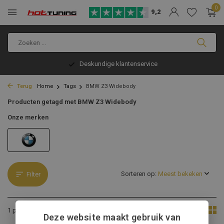
0
9,2
Deskundige klantenservice
Terug
Home
Tags
BMW Z3 Widebody
Producten getagd met BMW Z3 Widebody
Onze merken
Sorteren op:
Filter
Toon:
1 product
Deze website maakt gebruik van