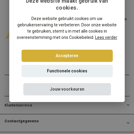
Deze website maakt gebruik van
cookies.
BMW
Deze website gebruikt cookies om uw
BMW 5-Serie Touring E34 schroefset (alleen
voorkant)
gebruikerservaring te verbeteren. Door onze website
te gebruiken, stemt u in met alle cookies in
BMW 5-Serie Touring E34? ...
overeenstemming met ons Cookiebeleid.
Lees verder
€204,95
Incl. btw
Accepteren
Functionele cookies
Jouw voorkeuren
Klantenservice
Contactgegevens