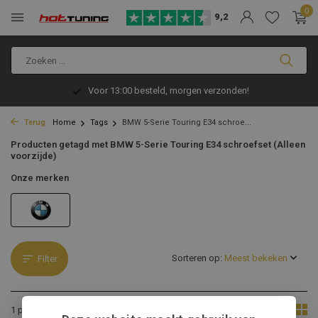
0
9,2
Voor 13:00 besteld, morgen verzonden!
Terug
Home
Tags
BMW 5-Serie Touring E34 schroe...
Producten getagd met BMW 5-Serie Touring E34 schroefset (Alleen
voorzijde)
Onze merken
Sorteren op:
Filter
Toon:
1 product