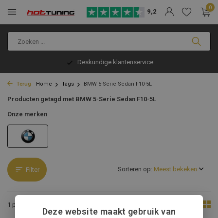
0
9,2
Deskundige klantenservice
Terug
Home
Tags
BMW 5-Serie Sedan F10-5L
Producten getagd met BMW 5-Serie Sedan F10-5L
Onze merken
Sorteren op:
Filter
Toon:
1 product
Deze website maakt gebruik van