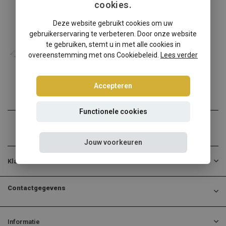
cookies.
BMW
Deze website gebruikt cookies om uw
BMW 5-Serie Sedan F10-5L schroefset
gebruikerservaring te verbeteren. Door onze website
BMW 5-Serie Sedan F10-5L?...
te gebruiken, stemt u in met alle cookies in
overeenstemming met ons Cookiebeleid.
Lees verder
€390,00
Incl. btw
Accepteren
Functionele cookies
Jouw voorkeuren
Klantenservice
Contactgegevens
Informatie